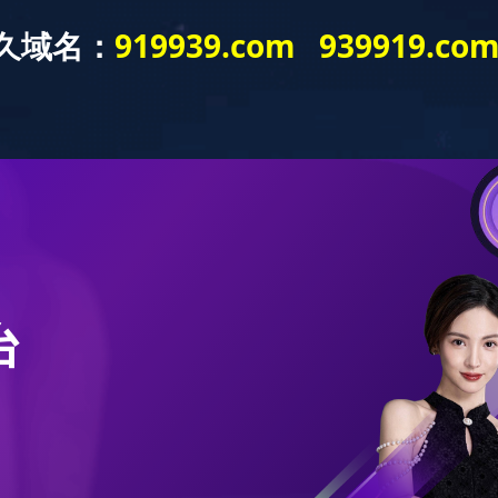
+86 （020）31523725, 3152309
24小时全球服务热线
安博站官网登
新闻中心
行业应用
录入口_安博
(中国)
橡胶定制加工
模具设计与制造
精密机械加工
橡胶/塑料包覆加工