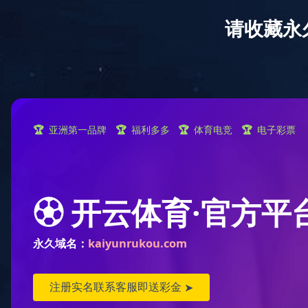
安博站官网登
安博站官
录入口_安博
网登录入口_
(中国)
安博(中国)
普通工程塑料加工
特种工程塑料加工