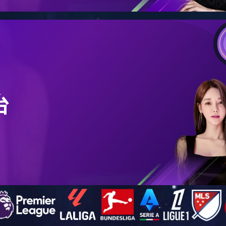
安博站官网登录入口_安博(中国)
>
安博站官网登录入口_安博(中国)
ABS
ABS
普通工程塑料