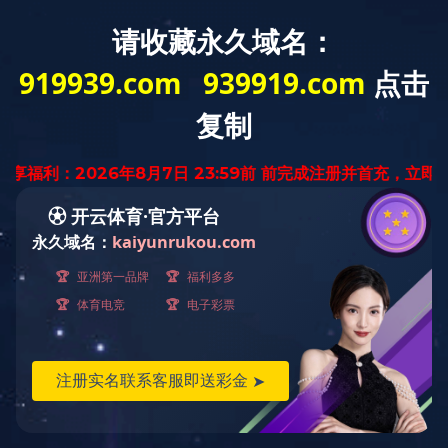
中文
安博站官网登录入口_安博(中国)
HNBR氢化丁晴胶