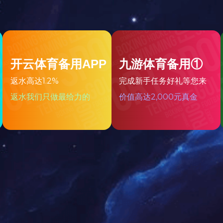
用新型专利证书（汽车车门防撞垫）
实用新型专利证书（弯头）
SGS测试报告
SGS评估报告