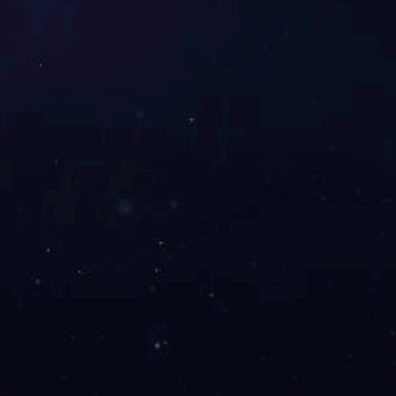
)
安博站官网登录入口_安博(中国)
安博站
21
OPYRIGHT安博站官网登录入口_安博(中国) 版权所有
粤ICP备050875
中国)
|
华体会平台
|
开云在线开户_开云(中国)
|
安博电子官方网
中国)
|
华体会平台
|
开云在线开户_开云(中国)
|
安博电子官方网