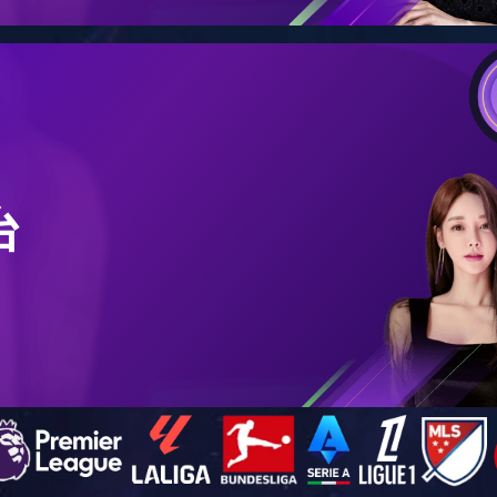
荣誉资质
广东省守合同重信用企业
实用新型专利证书（塑料风轮）