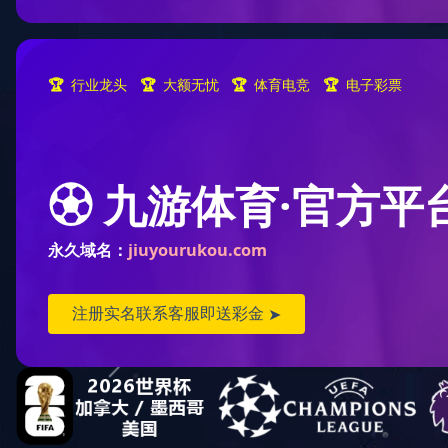
荣誉资质
高新技术企业