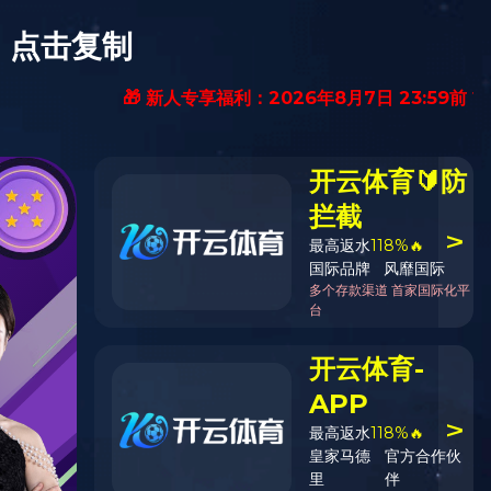
7, 15813393170
中文
联系我们
安博站官网登录入口_安博(中国)
> 荣誉资质