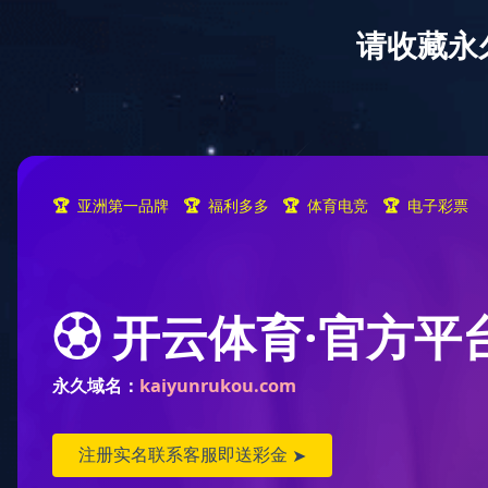
安博站官网登
安博站官
录入口_安博
网登录入口_
(中国)
安博(中国)
公司简介
荣誉资质
企业文化