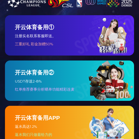
安博站官网登录入口_安博(中国)
新闻中心
行业应用
联系我们
业务部徐主管
关注微信公众号
COPYRIGHT安博站官网登录入口_安博(中国) 版权所有
粤ICP备05087523号