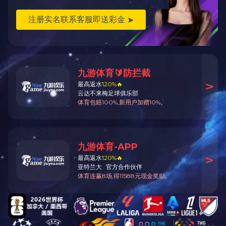
安博站官网登录入口_安博(中国)
电话：（020）31523725, 31523097,15813393170
传真：（020）37403270, 37403280
邮箱：sales@gz-best.com/export@gz-best.com
工厂地址：广东省广州市白云区良田中路21号
公司地址：广州市燕岭路25-27号
安博站官网登录入口_安博(中国)