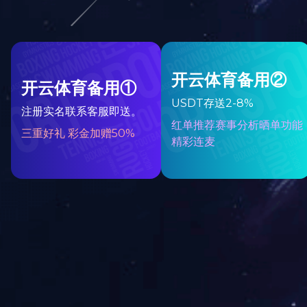
工厂电话：+86 （020）31523725
业务部直线：+86（020）31523097 
查看地图