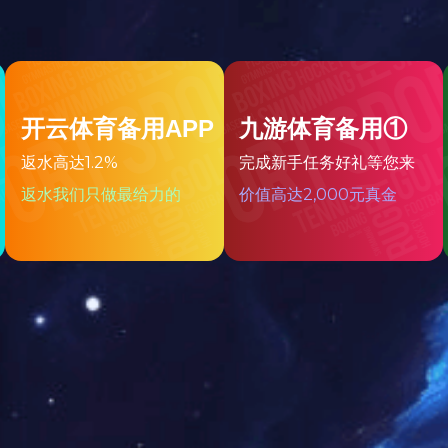
业务部直线：+86（020）3152
, 15813393170
工厂电话：+86 （020）3152
传真：（020）37403270, 37
邮箱：sales@gz-best.com、e
查看地图