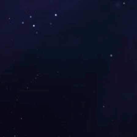
安博站官网登录入口_安博(中国
电话：（020）31523725,
31523097,15813393170
传真：（020）37403270, 37403280
邮箱：sales@gz-best.com/export@gz-