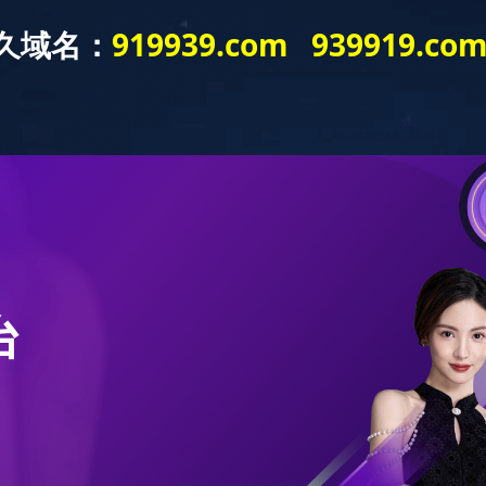
+86 （020）31523725, 3152309
24小时全球服务热线
安博站官网登
新闻中心
行业应用
录入口_安博
(中国)
橡胶定制加工
模具设计与制造
精密机械加工
橡胶/塑料包覆加工