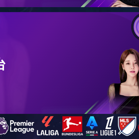
安博站官网登录入口_安博(中国)
>
安博站官网登录入口_安博(中国)
聚醚酰亚胺（PEI）
PEI
特种工程塑料