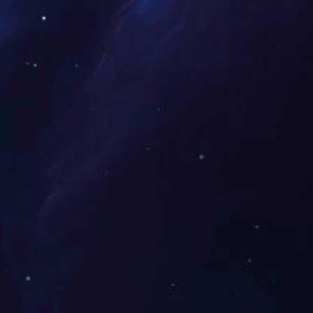
)
安博站官网登录入口_安博(中国)
安博站