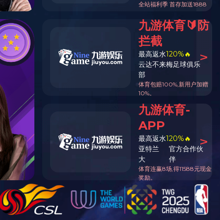
>
特种工程塑料加工
> 聚醚酰亚胺（PEI）