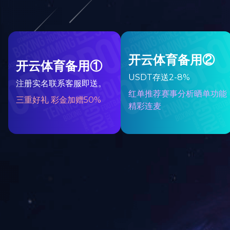
聚酰亚胺（PI）
液晶高分子聚合物（LCP）
聚苯并咪唑（PBI）
氟塑料