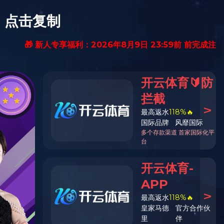
7, 15813393170
中文
联系我们