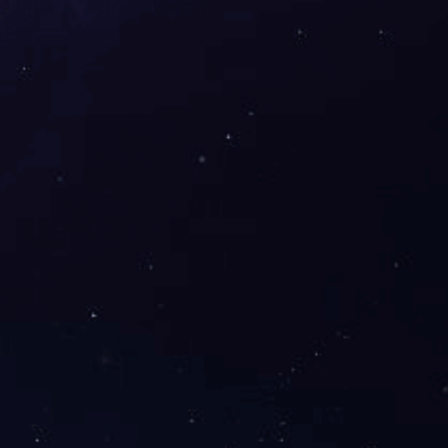
官网登录入口_安博(中国)
新闻中心