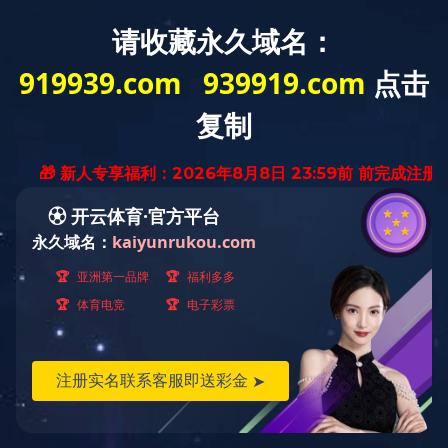
中文
安博站官网登录入口_安博(中国)
FEP