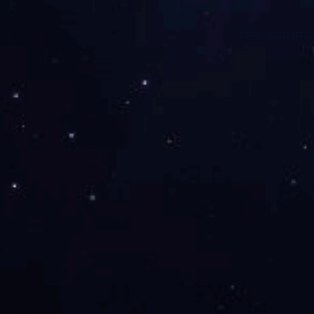
安博站官网登录入口_安博(中国
电话：（020）31523725,
31523097,15813393170
传真：（020）37403270, 37403280
邮箱：sales@gz-best.com/export@gz-
best.com
工厂地址：广东省广州市白云区良田中路
号
公司地址：广州市燕岭路25-27号
C
华体会在线官网
|
星空游戏官网
|
米兰app登录入口_米兰online(
在线
|
华体会在线官网
|
星空游戏官网
|
米兰app登录入口_米兰online(
在线
|