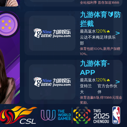
>
普通工程塑料加工
>
通用塑料
> ABS