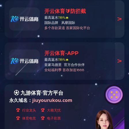
分享到：
产品详情
VITON氟胶，分子内含氟之橡胶，依氟含量即单体
构造而有各种类型； 耐高温性优于硅橡胶。耐化学性,耐
大部分油及溶剂（酮、酯类除外），耐候性,耐臭氧性均
佳,但耐寒性则不良;一般广泛用于汽机车、乙等品, 化工
厂之密封件，使用温度范围-20℃～260℃，低温要求使
用时有耐低温型可选用能适用到-40℃，价格较高。