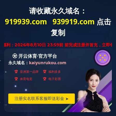
中文
安博站官网登录入口_安博(中国)
VITON氟胶
VITON氟胶