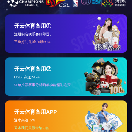
安博站官网登录入口_安博(中国)
安博站官网登录入口_安博(中国)
新闻中心
行业应用
联系我们
业务部徐主管
关注微信公众号